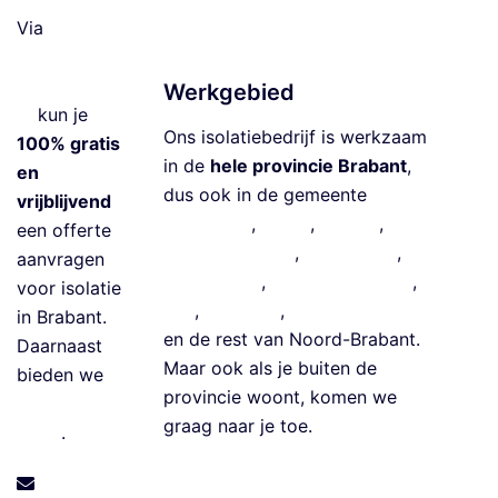
lo
Via
e
isolatiebedrij
ri
fbrabant.co
Werkgebied
s
m
kun je
ol
Ons isolatiebedrijf is werkzaam
100% gratis
a
in de
hele provincie Brabant
,
en
ti
dus ook in de gemeente
vrijblijvend
e
Eindhoven
,
Breda
,
Tilburg
,
‘s-
een offerte
G
Hertogenbosch
,
Meierijstad
,
aanvragen
e
Roosendaal
,
Bergen op Zoom
,
voor isolatie
v
Oss
,
Helmond
,
Land van Cuijk
in Brabant.
el
en
de rest van Noord-Brabant
.
Daarnaast
is
Maar ook als je buiten de
bieden we
ol
provincie woont, komen we
isolatie
a
graag naar je toe.
leads
.
ti
e