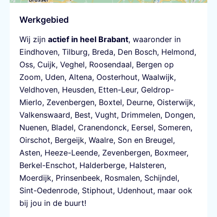
Werkgebied
Wij zijn
actief in heel Brabant
, waaronder in
Eindhoven
,
Tilburg
,
Breda
,
Den Bosch
,
Helmond
,
Oss
,
Cuijk
,
Veghel
,
Roosendaal
,
Bergen op
Zoom
,
Uden
,
Altena
,
Oosterhout
,
Waalwijk
,
Veldhoven
,
Heusden
,
Etten-Leur
,
Geldrop-
Mierlo
,
Zevenbergen
,
Boxtel
,
Deurne
,
Oisterwijk
,
Valkenswaard
,
Best
, Vught,
Drimmelen
,
Dongen
,
Nuenen
,
Bladel
,
Cranendonck
,
Eersel
,
Someren
,
Oirschot
,
Bergeijk
,
Waalre
,
Son en Breugel
,
Asten
,
Heeze-Leende
,
Zevenbergen
,
Boxmeer
,
Berkel-Enschot
,
Halderberge
,
Halsteren
,
Moerdijk
,
Prinsenbeek
,
Rosmalen
,
Schijndel
,
Sint-Oedenrode
,
Stiphout
,
Udenhout
, maar ook
bij jou in de buurt!