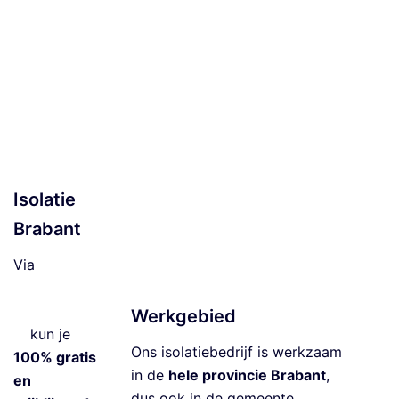
o
d
e
m
is
ol
a
ti
Isolatie
e
Brabant
V
lo
Via
e
isolatiebedrij
ri
fbrabant.co
Werkgebied
s
m
kun je
ol
Ons isolatiebedrijf is werkzaam
100% gratis
a
in de
hele provincie Brabant
,
en
ti
dus ook in de gemeente