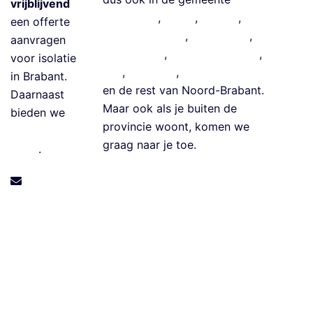
vrijblijvend
e
Eindhoven
,
Breda
,
Tilburg
,
‘s-
een offerte
G
Hertogenbosch
,
Meierijstad
,
aanvragen
e
Roosendaal
,
Bergen op Zoom
,
voor isolatie
v
Oss
,
Helmond
,
Land van Cuijk
in Brabant.
el
en
de rest van Noord-Brabant
.
Daarnaast
is
Maar ook als je buiten de
bieden we
ol
provincie woont, komen we
isolatie
a
graag naar je toe.
leads
.
ti
e
info@isolatie
S
bedrijfbraba
p
nt.com
o
u
w
m
u