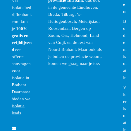
provincie Brabant
, dus ook
Via
e
in de gemeente
Eindhoven
,
isolatiebed
n
Breda
,
Tilburg
,
‘s-
rijfbrabant.
Hertogenbosch
,
Meierijstad
,
B
com
kun
Roosendaal
,
Bergen op
o
je
100%
Zoom
,
Oss
,
Helmond
,
Land
d
gratis en
van Cuijk
en
de rest van
e
vrijblijven
Noord-Brabant
. Maar ook als
m
d
een
je buiten de provincie woont,
is
offerte
komen we graag naar je toe.
ol
aanvragen
at
voor
ie
isolatie in
Brabant.
V
Daarnaast
lo
bieden we
er
isolatie
is
leads
.
ol
at
ie