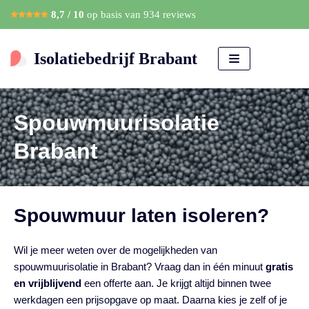
8,7 / 10
op basis van
934 reviews
Meteen
naar
Isolatiebedrijf Brabant
de
inhoud
Spouwmuurisolatie
Brabant
Spouwmuur laten isoleren?
Wil je meer weten over de mogelijkheden van
spouwmuurisolatie in Brabant? Vraag dan in één minuut
gratis
en vrijblijvend
een offerte aan. Je krijgt altijd binnen twee
werkdagen een prijsopgave op maat. Daarna kies je zelf of je