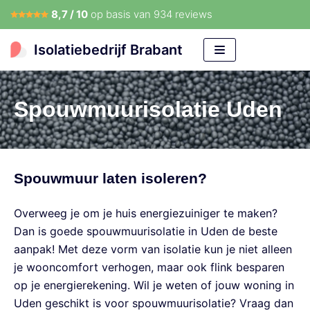
8,7 / 10
op basis van
934 reviews
Meteen
naar
Isolatiebedrijf Brabant
de
inhoud
Spouwmuurisolatie Uden
Spouwmuur laten isoleren?
Overweeg je om je huis energiezuiniger te maken?
Dan is goede spouwmuurisolatie in Uden de beste
aanpak! Met deze vorm van isolatie kun je niet alleen
je wooncomfort verhogen, maar ook flink besparen
op je energierekening. Wil je weten of jouw woning in
Uden geschikt is voor spouwmuurisolatie? Vraag dan