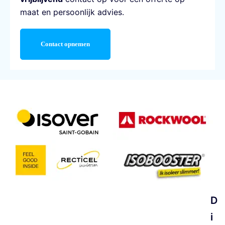
maat en persoonlijk advies.
Contact opnemen
D
i