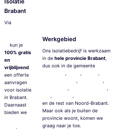
Isolatie
e
Brabant
V
lo
Via
e
isolatiebedrij
ri
fbrabant.co
Werkgebied
s
m
kun je
ol
Ons isolatiebedrijf is werkzaam
100% gratis
a
in de
hele provincie Brabant
,
en
ti
dus ook in de gemeente
vrijblijvend
e
Eindhoven
,
Breda
,
Tilburg
,
‘s-
een offerte
G
Hertogenbosch
,
Meierijstad
,
aanvragen
e
Roosendaal
,
Bergen op Zoom
,
voor isolatie
v
Oss
,
Helmond
,
Land van Cuijk
in Brabant.
el
en
de rest van Noord-Brabant
.
Daarnaast
is
Maar ook als je buiten de
bieden we
ol
provincie woont, komen we
isolatie
a
graag naar je toe.
leads
.