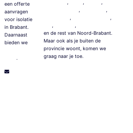
e
Eindhoven
,
Breda
,
Tilburg
,
‘s-
een offerte
G
Hertogenbosch
,
Meierijstad
,
aanvragen
e
Roosendaal
,
Bergen op Zoom
,
voor isolatie
v
Oss
,
Helmond
,
Land van Cuijk
in Brabant.
el
en
de rest van Noord-Brabant
.
Daarnaast
is
Maar ook als je buiten de
bieden we
ol
provincie woont, komen we
isolatie
a
graag naar je toe.
leads
.
ti
e
info@isolatie
S
bedrijfbraba
p
nt.com
o
u
w
m
u