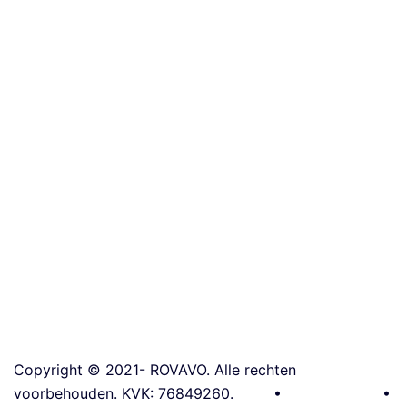
u
ri
s
ol
a
ti
e
D
a
ki
s
ol
a
ti
e
Copyright © 2021-
ROVAVO. Alle rechten
voorbehouden. KVK: 76849260.
Blog
•
Voorwaarden
•