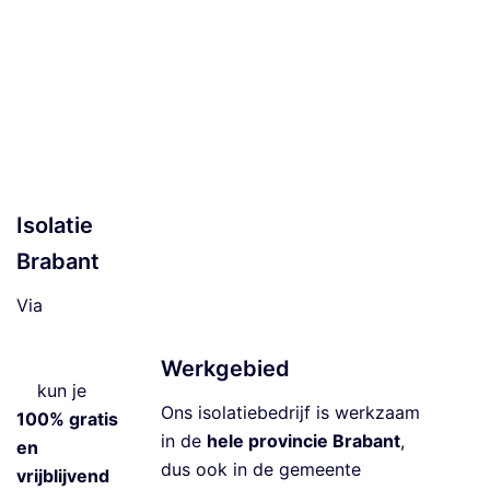
o
d
e
m
is
ol
a
ti
Isolatie
e
Brabant
V
lo
Via
e
isolatiebedrij
ri
fbrabant.co
Werkgebied
s
m
kun je
ol
Ons isolatiebedrijf is werkzaam
100% gratis
a
in de
hele provincie Brabant
,
en
ti
dus ook in de gemeente
vrijblijvend