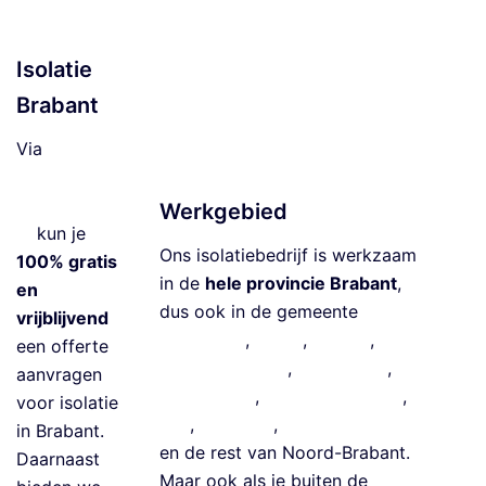
a
ti
Isolatie
e
Brabant
V
lo
Via
e
isolatiebedrij
ri
fbrabant.co
Werkgebied
s
m
kun je
ol
Ons isolatiebedrijf is werkzaam
100% gratis
a
in de
hele provincie Brabant
,
en
ti
dus ook in de gemeente
vrijblijvend
e
Eindhoven
,
Breda
,
Tilburg
,
‘s-
een offerte
G
Hertogenbosch
,
Meierijstad
,
aanvragen
e
Roosendaal
,
Bergen op Zoom
,
voor isolatie
v
Oss
,
Helmond
,
Land van Cuijk
in Brabant.
el
en
de rest van Noord-Brabant
.
Daarnaast
is
Maar ook als je buiten de