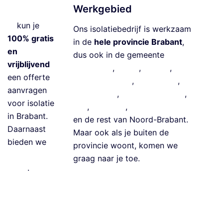
Werkgebied
fbrabant.co
s
m
kun je
ol
Ons isolatiebedrijf is werkzaam
100% gratis
a
in de
hele provincie Brabant
,
en
ti
dus ook in de gemeente
vrijblijvend
e
Eindhoven
,
Breda
,
Tilburg
,
‘s-
een offerte
G
Hertogenbosch
,
Meierijstad
,
aanvragen
e
Roosendaal
,
Bergen op Zoom
,
voor isolatie
v
Oss
,
Helmond
,
Land van Cuijk
in Brabant.
el
en
de rest van Noord-Brabant
.
Daarnaast
is
Maar ook als je buiten de
bieden we
ol
provincie woont, komen we
isolatie
a
graag naar je toe.
leads
.
ti
e
info@isolatie
S
bedrijfbraba
p
nt.com