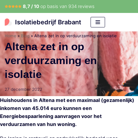
8,7 / 10
op basis van
934 reviews
Meteen
naar
Isolatiebedrijf Brabant
de
inhoud
Home
»
Blog
»
Altena zet in op verduurzaming en isolatie
Altena zet in op
verduurzaming en
isolatie
27 december 2022
Huishoudens in Altena met een maximaal (gezamenlijk)
inkomen van 45.014 euro kunnen een
Energiebespaarlening aanvragen voor het
verduurzamen van hun woning.